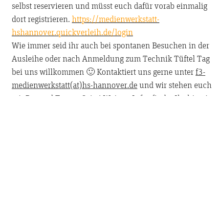
selbst reservieren und müsst euch dafür vorab einmalig
dort registrieren.
https://medienwerkstatt-
hshannover.quickverleih.de/login
Wie immer seid ihr auch bei spontanen Besuchen in der
Ausleihe oder nach Anmeldung zum Technik Tüftel Tag
bei uns willkommen 🙂
Kontaktiert uns gerne unter
f3-
medienwerkstatt(at)hs-hannover.de
und wir stehen euch
mit Rat und Tat zur Seite!
Weitere Infos findet Ihr hier, in
unserem Downloadbereich
https://mediathek.f3.hs-
hannover.de/medienwerkstatt/downloads
Hier geht es zu unserem Verleihsystem:
https://medienwerkstatt-
hshannover.quickverleih.de/login