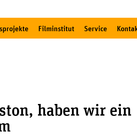
sprojekte
Filminstitut
Service
Konta
ston, haben wir ein
em