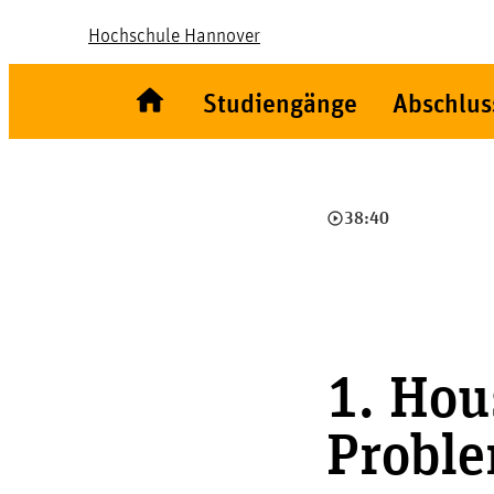
Hochschule Hannover
Studiengänge
Abschlus
play_circle_outline
38:40
1. Hou
Probl