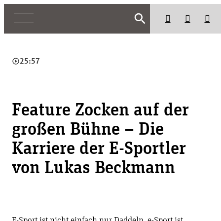
search
play_circle_outline
25:57
Feature Zocken auf der
großen Bühne – Die
Karriere der E-Sportler
von Lukas Beckmann
E-Sport ist nicht einfach nur Daddeln, e-Sport ist