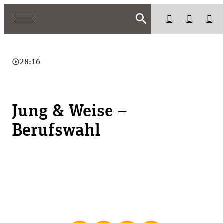
search
play_circle_outline
28:16
Jung & Weise –
Berufswahl