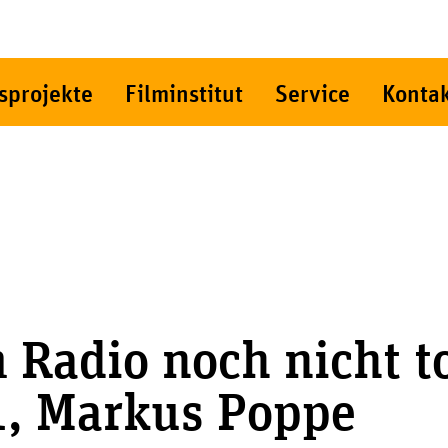
sprojekte
Filminstitut
Service
Konta
Radio noch nicht to
1, Markus Poppe