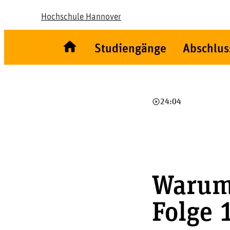
Hochschule Hannover
Studiengänge
Abschlus
play_circle_outline
24:04
Warum 
Folge 