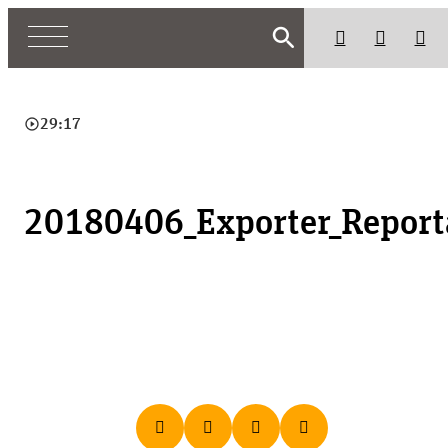
search
play_circle_outline
29:17
20180406_Exporter_Repor