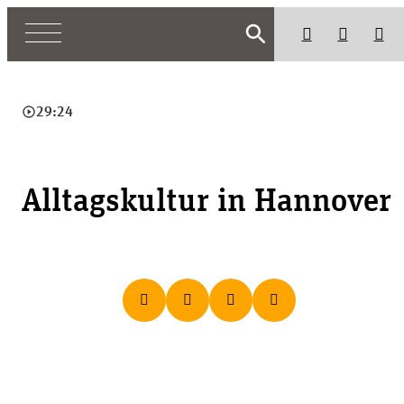
search
play_circle_outline
29:24
Alltagskultur in Hannover