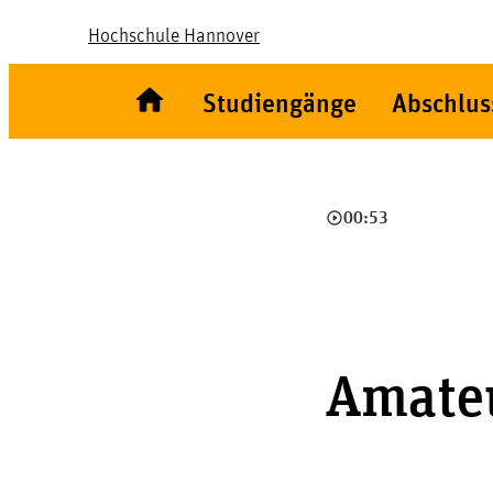
Hochschule Hannover
Studiengänge
Abschlus
play_circle_outline
00:53
Amate