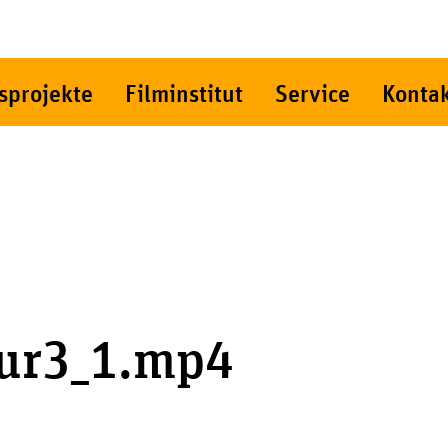
sprojekte
Filminstitut
Service
Konta
ur3_1.mp4