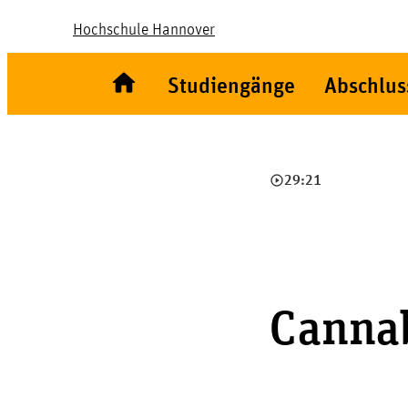
Hochschule Hannover
Studiengänge
Abschlus
play_circle_outline
29:21
Canna