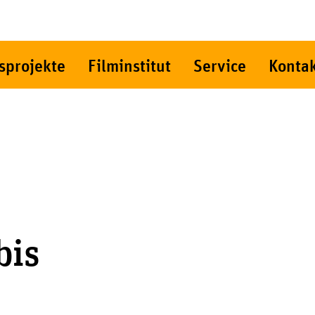
sprojekte
Filminstitut
Service
Konta
bis