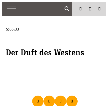
search
play_circle_outline
05:33
Der Duft des Westens