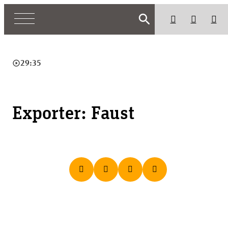
search
play_circle_outline
29:35
Exporter: Faust