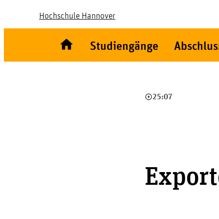
Hochschule Hannover
Studiengänge
Abschlus
play_circle_outline
25:07
Export