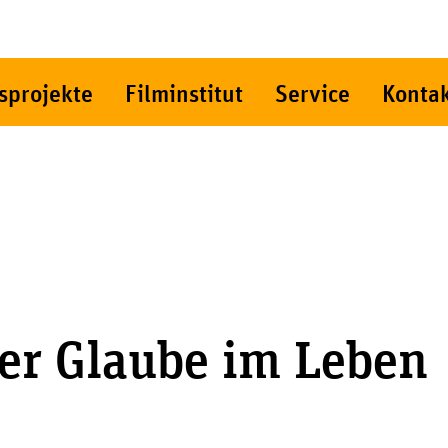
sprojekte
Filminstitut
Service
Konta
er Glaube im Leben