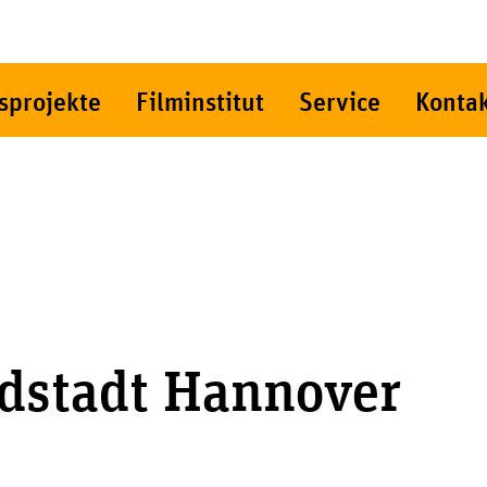
sprojekte
Filminstitut
Service
Konta
dstadt Hannover