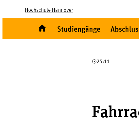
Hochschule Hannover
Studiengänge
Abschlus
play_circle_outline
25:11
Fahrra