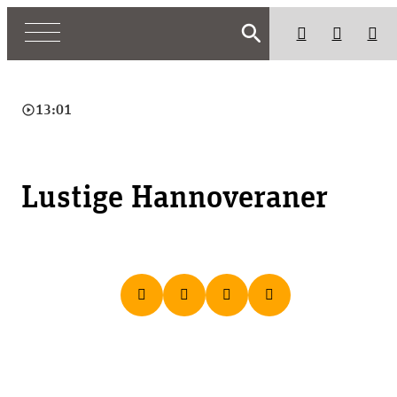
search
play_circle_outline
13:01
Lustige Hannoveraner