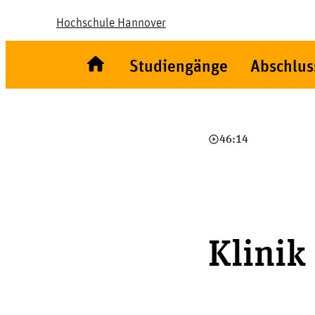
Hochschule Hannover
Studiengänge
Abschlus
play_circle_outline
46:14
Klinik