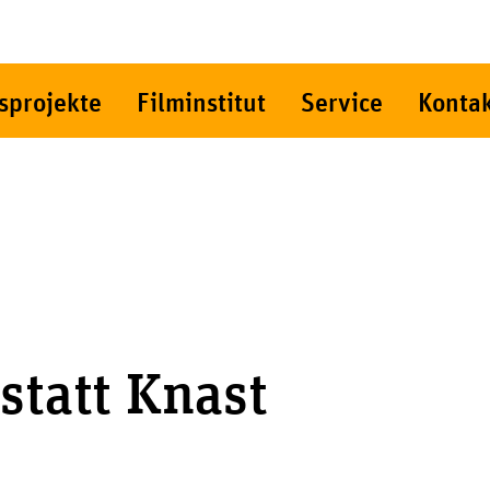
sprojekte
Filminstitut
Service
Konta
 statt Knast