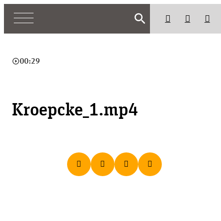
search
play_circle_outline
00:29
Kroepcke_1.mp4