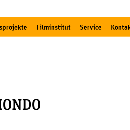
sprojekte
Filminstitut
Service
Konta
MONDO