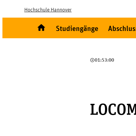
Hochschule Hannover
Studiengänge
Abschlus
play_circle_outline
01:53:00
LOCO