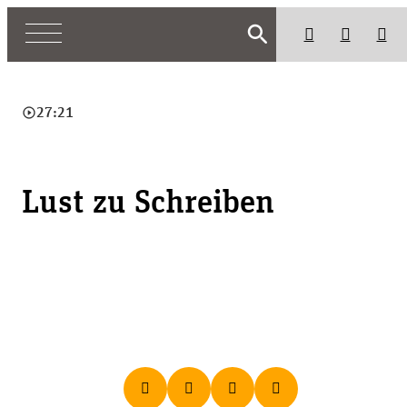
search
play_circle_outline
27:21
Lust zu Schreiben