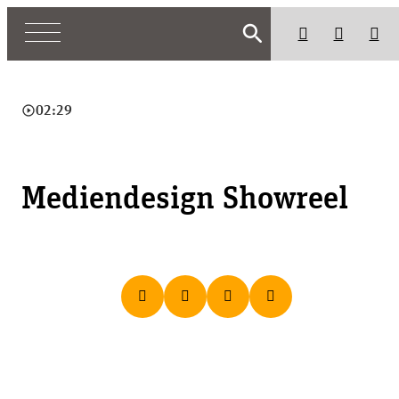
search
play_circle_outline
02:29
Mediendesign Showreel