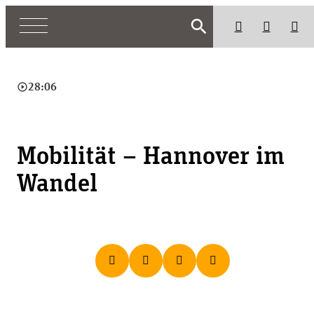
search
play_circle_outline
28:06
Mobilität – Hannover im
Wandel