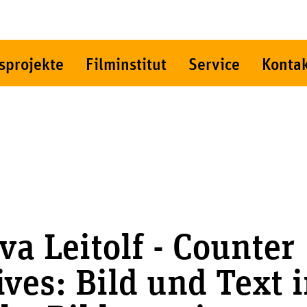
sprojekte
Filminstitut
Service
Konta
va Leitolf - Counter
ives: Bild und Text 