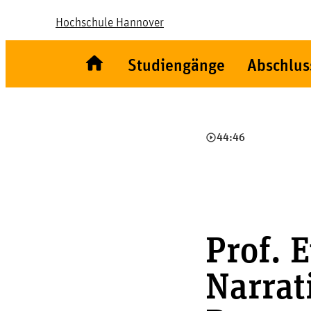
Hochschule Hannover
Studiengänge
Abschlus
play_circle_outline
44:46
Prof. E
Narrat