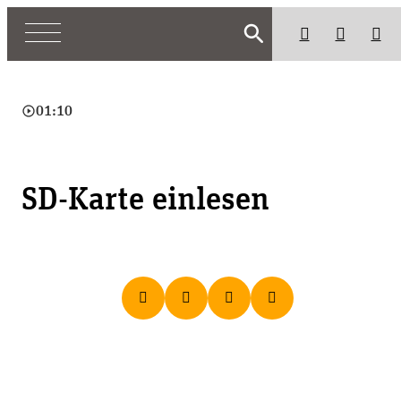
search
play_circle_outline
01:10
SD-Karte einlesen