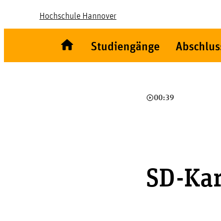
Hochschule Hannover
Studiengänge
Abschlus
play_circle_outline
00:39
SD-Kar