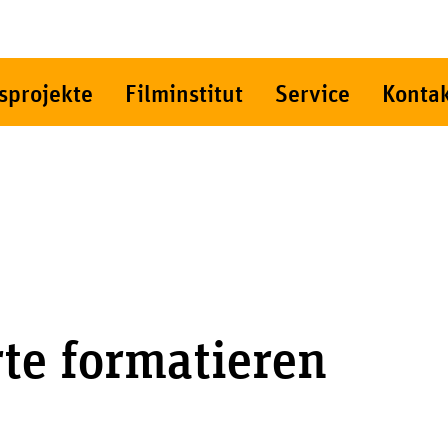
sprojekte
Filminstitut
Service
Konta
te formatieren