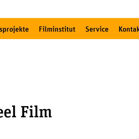
sprojekte
Filminstitut
Service
Konta
el Film