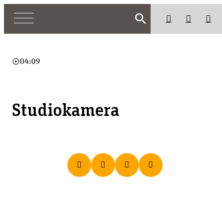
search
play_circle_outline
04:09
Studiokamera