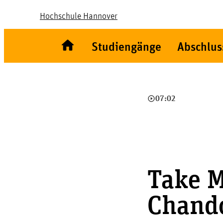
Hochschule Hannover
Studiengänge
Abschlus
play_circle_outline
07:02
Take M
Chando