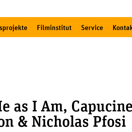
sprojekte
Filminstitut
Service
Konta
e as I Am, Capucin
n & Nicholas Pfosi