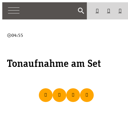
search
play_circle_outline
04:55
Tonaufnahme am Set