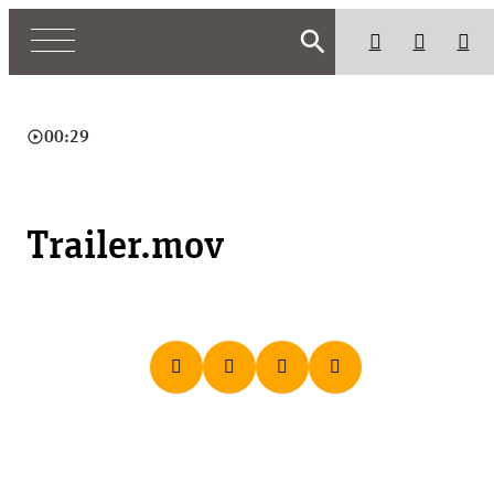
search
play_circle_outline
00:29
Trailer.mov