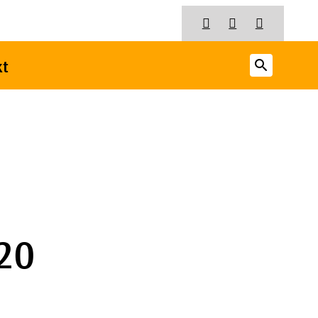
search
kt
20