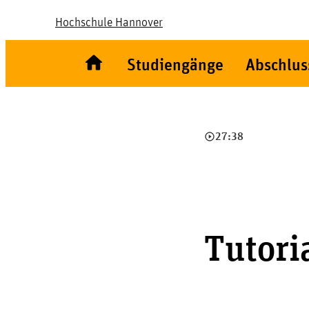
Hochschule Hannover
Studiengänge
Abschlus
play_circle_outline
27:38
Tutori