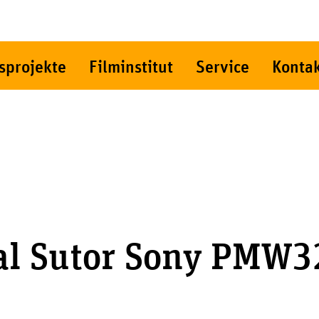
sprojekte
Filminstitut
Service
Konta
al Sutor Sony PMW3