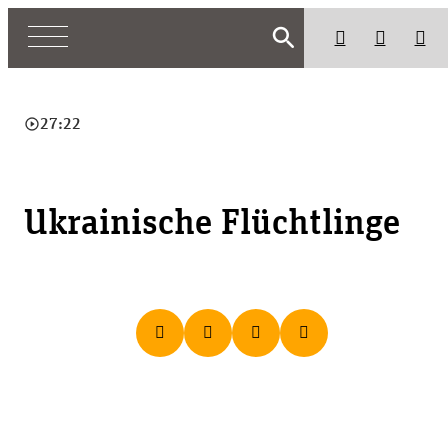
search
play_circle_outline
27:22
Ukrainische Flüchtlinge