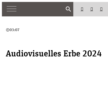
search
play_circle_outline
03:07
Audiovisuelles Erbe 2024