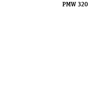
PMW 320
aufnahme am Set
SD-Karte einlese
t
Belichtung