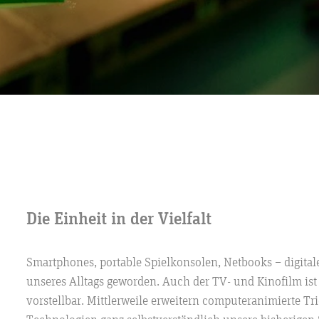
Die Einheit in der Vielfalt
Smartphones, portable Spielkonsolen, Netbooks – digital
unseres Alltags geworden. Auch der TV- und Kinofilm is
vorstellbar. Mittlerweile erweitern computeranimierte Tr