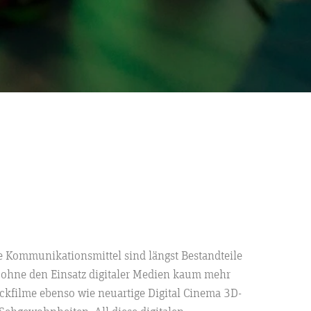
e Kommunikationsmittel sind längst Bestandteile
t ohne den Einsatz digitaler Medien kaum mehr
ickfilme ebenso wie neuartige Digital Cinema 3D-